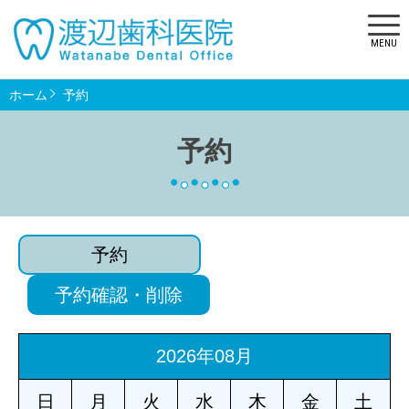
MENU
ホーム
予約
予約
予約
予約確認・削除
2026年08月
日
月
火
水
木
金
土