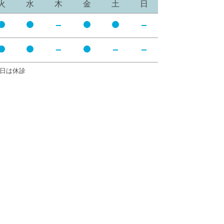
火
水
木
金
土
日
開
開
開
開
休
休
院
院
院
院
診
診
開
開
開
休
休
休
院
院
院
診
診
診
日は休診