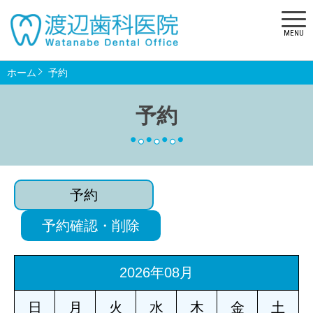
MENU
ホーム
予約
予約
予約
予約確認・削除
2026年08月
日
月
火
水
木
金
土