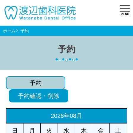
MENU
ホーム
予約
予約
予約
予約確認・削除
2026年08月
日
月
火
水
木
金
土