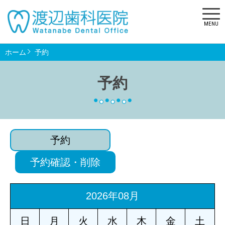
MENU
ホーム
予約
予約
予約
予約確認・削除
2026年08月
日
月
火
水
木
金
土