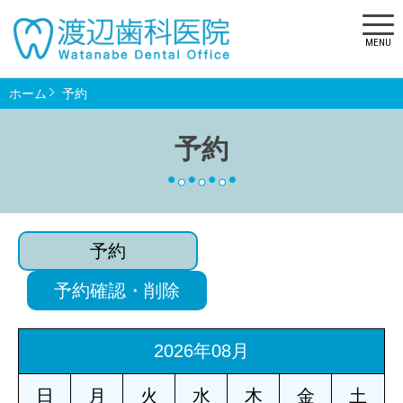
MENU
ホーム
予約
予約
予約
予約確認・削除
2026年08月
日
月
火
水
木
金
土